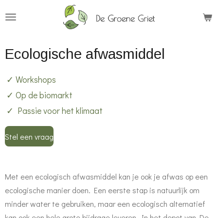
Ga
direct
naar
Ecologische afwasmiddel
de
hoofdinhoud
✓ Workshops
✓ Op de biomarkt
✓ Passie voor het klimaat
Stel een vraag
Met een ecologisch afwasmiddel kan je ook je afwas op een
ecologische manier doen. Een eerste stap is natuurlijk om
minder water te gebruiken, maar een ecologisch alternatief
kan ook een hele grote bijdrage leveren. In het depot van De