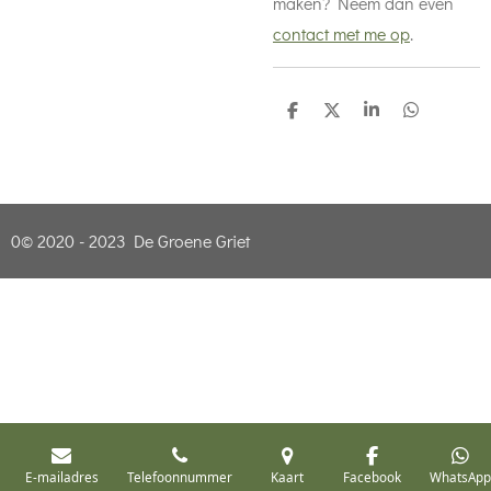
maken? Neem dan even
contact met me op
.
D
D
S
D
e
e
h
e
l
e
a
l
e
l
r
e
n
e
n
0© 2020 - 2023 De Groene Griet
E-mailadres
Telefoonnummer
Kaart
Facebook
WhatsAp