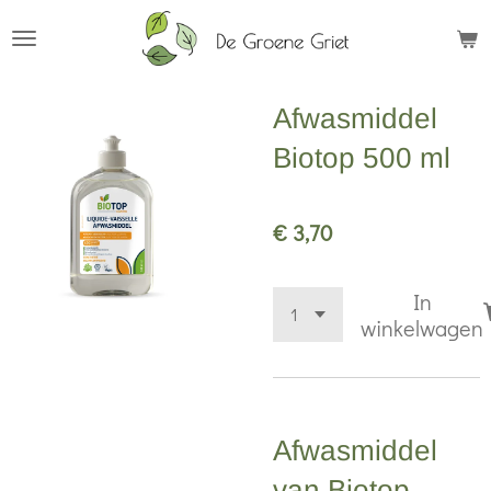
Ga
direct
naar
Afwasmiddel
de
hoofdinhoud
Biotop 500 ml
€ 3,70
In
winkelwagen
Afwasmiddel
van Biotop