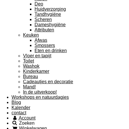
Deo
Huidverzorging
Tandhygiëne
Scheren
Dameshygiëne
Attributen
Keuken
Afwas
Smossers
Eten en drinken
Vloer en tapijt
Toilet
Washok
Kinderkamer
Bureau
Cadeautjes en decoratie
Mand!
In de uitverkoop!
Workshops en natuurdagjes
Blog
Kalender
contact
Account
Zoeken
Winkelwagen