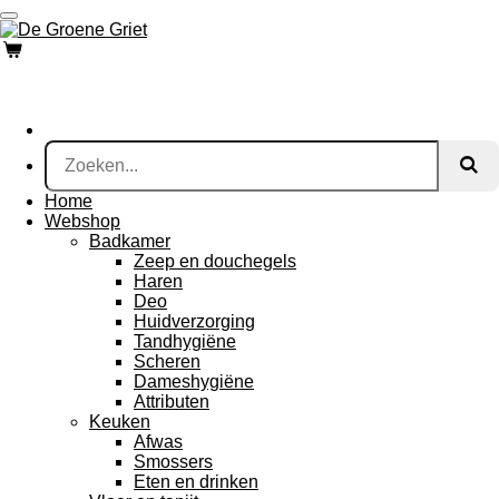
Ga
direct
naar
de
hoofdinhoud
Home
Webshop
Badkamer
Zeep en douchegels
Haren
Deo
Huidverzorging
Tandhygiëne
Scheren
Dameshygiëne
Attributen
Keuken
Afwas
Smossers
Eten en drinken