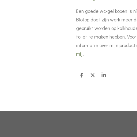
Een goede wc-gel kopen is ni
Biotop doet zijn werk meer 
gebruikt worden op kalkhoud
toilet te maken hebben. Voo
informatie over mijn product
mij
.
D
D
S
e
e
h
l
e
a
e
l
r
n
e