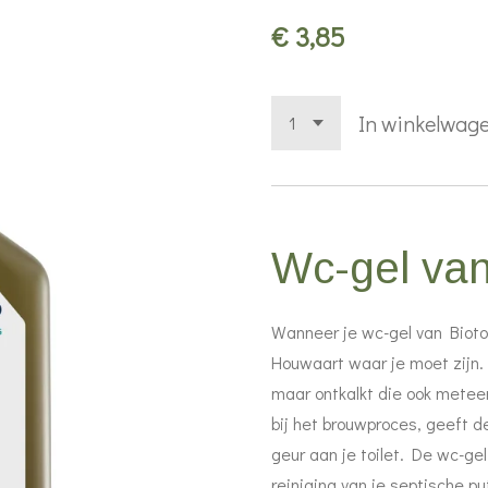
€ 3,85
In winkelwag
Wc-gel van
Wanneer je wc-gel van Biotop
Houwaart waar je moet zijn. 
maar ontkalkt die ook meteen
bij het brouwproces, geeft 
geur aan je toilet. De wc-ge
reiniging van je septische pu