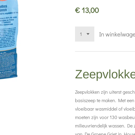
€ 13,00
In winkelwag
Zeepvlokk
Zeepvlokken zijn uiterst gesc
basiszeep te maken. Met een k
vloeibaar wasmiddel of vloe
moeten zijn voor 130 wasbeur
milieuvriendelijk wassen. De 
van De Groene Griet in Houw