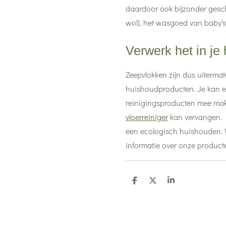
daardoor ook bijzonder geschik
wol), het wasgoed van baby's
Verwerk het in je
Zeepvlokken zijn dus uitermat
huishoudproducten. Je kan er
reinigingsproducten mee mak
vloerreiniger
kan vervangen. B
een ecologisch huishouden. Wi
informatie over onze produ
D
D
S
e
e
h
l
e
a
e
l
r
n
e