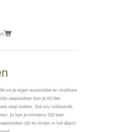
en
en
hikt om je eigen wasmiddel en vloeibare
ilo zeepvlokken kan je 60 liter
ibare zeep maken. Dat zou voldoende
ten. Zo kan je minstens 130 keer
zeepvlokken zijn te vinden in het depot
aart.