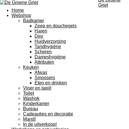
Griet
Home
Webshop
Badkamer
Zeep en douchegels
Haren
Deo
Huidverzorging
Tandhygiëne
Scheren
Dameshygiëne
Attributen
Keuken
Afwas
Smossers
Eten en drinken
Vloer en tapijt
Toilet
Washok
Kinderkamer
Bureau
Cadeautjes en decoratie
Mand!
In de uitverkoop!