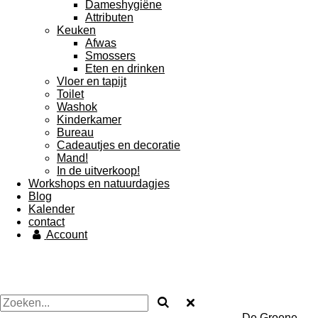
Dameshygiëne
Attributen
Keuken
Afwas
Smossers
Eten en drinken
Vloer en tapijt
Toilet
Washok
Kinderkamer
Bureau
Cadeautjes en decoratie
Mand!
In de uitverkoop!
Workshops en natuurdagjes
Blog
Kalender
contact
Account
De Groene