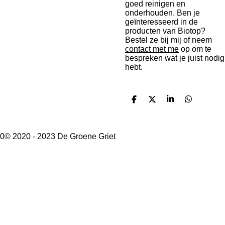
goed reinigen en
onderhouden. Ben je
geïnteresseerd in de
producten van Biotop?
Bestel ze bij mij of neem
contact met me
op om te
bespreken wat je juist nodig
hebt.
D
D
S
D
e
e
h
e
l
e
a
l
e
l
r
e
n
e
n
0© 2020 - 2023 De Groene Griet