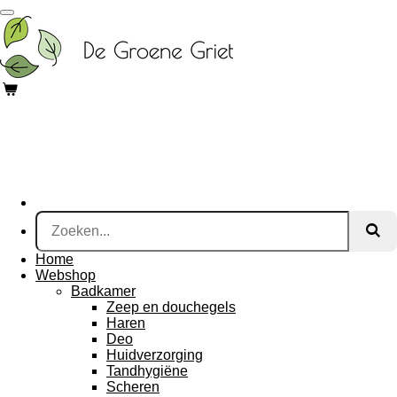
Ga
direct
naar
de
hoofdinhoud
Home
Webshop
Badkamer
Zeep en douchegels
Haren
Deo
Huidverzorging
Tandhygiëne
Scheren