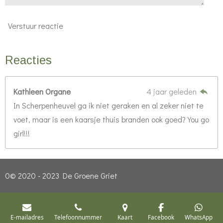
Verstuur reactie
Reacties
Kathleen Organe
4 jaar geleden
In Scherpenheuvel ga ik niet geraken en al zeker niet te
voet, maar is een kaarsje thuis branden ook goed? You go
girl!!!
0© 2020 - 2023 De Groene Griet
E-mailadres
Telefoonnummer
Kaart
Facebook
WhatsApp