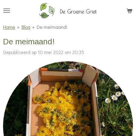
Ga
direct
naar
Home
»
Blog
»
De meimaand!
de
De meimaand!
hoofdinhoud
Gepubliceerd op 10 mei 2022 om 20:35