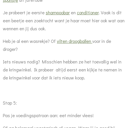
Je probeert je eerste
shampoobar
en
conditioner
. Vaak is dit
een beetje een zoektocht want je haar moet hier ook wat aan
wennen en jij dus ook.
Heb je al een wasrekje? Of
vilten droogballen
voor in de
droger?
Iets nieuws nodig? Misschien hebben ze het toevallig wel in
de kringwinkel. Ik probeer altijd eerst een kijkje te nemen in
de kringwinkel voor dat ik iets nieuw koop.
Stap 5:
Pas je voedingspatroon aan: eet minder vlees!
Of ga helemaal vegetarisch of vegan. Waar jij je goed bij