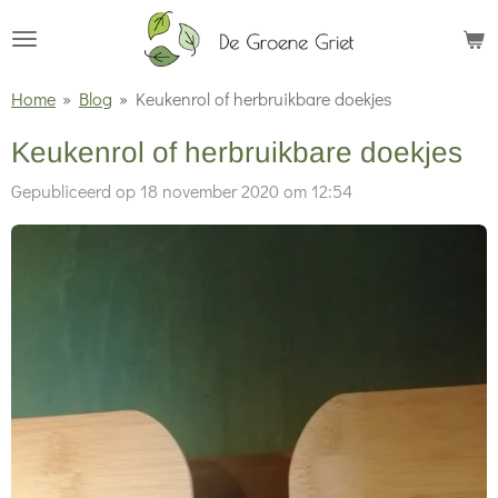
Ga
direct
naar
Home
»
Blog
»
Keukenrol of herbruikbare doekjes
de
Keukenrol of herbruikbare doekjes
hoofdinhoud
Gepubliceerd op 18 november 2020 om 12:54