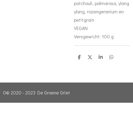
patchouli, palmarosa, ylang
ylang, rozengeranium en
petitgrain
VEGAN
Versgewicht: 100 g
D
D
S
D
e
e
h
e
l
e
a
l
e
l
r
e
n
e
n
0© 2020 - 2023 De Groene Griet