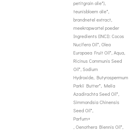
petitgrain olie*),
teunisbloem olie*,
brandnetel extract,
meekrapwortel poeder
Ingredients (INCI): Cocos
Nucifera Oil*, Olea
Europaea Fruit Oil*, Aqua,
Ricinus Communis Seed
Oil*, Sodium
Hydroxide, Butyrospermum
Parkii Butter*, Melia
Azadirachta Seed Oil*,
Simmondsia Chinensis
Seed Oil*,
Parfum+
, Oenothera Biennis Oil*,