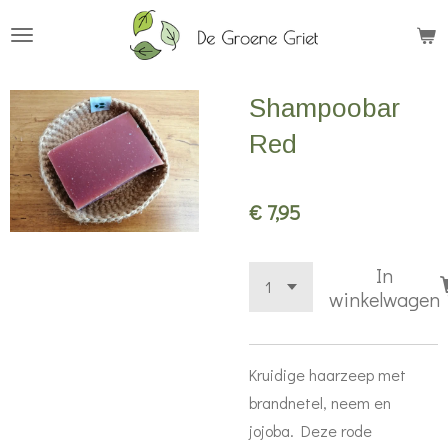
Ga
direct
naar
Shampoobar
de
hoofdinhoud
Red
€ 7,95
In
winkelwagen
Kruidige haarzeep met
brandnetel, neem en
jojoba. Deze rode