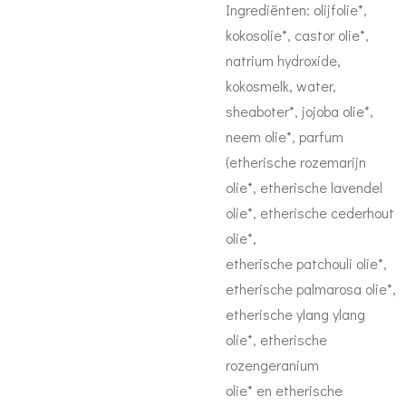
Ingrediënten: olijfolie*,
kokosolie*, castor olie*,
natrium hydroxide,
kokosmelk, water,
sheaboter*, jojoba olie*,
neem olie*, parfum
(etherische rozemarijn
olie*, etherische lavendel
olie*, etherische cederhout
olie*,
etherische patchouli olie*,
etherische palmarosa olie*,
etherische ylang ylang
olie*, etherische
rozengeranium
olie* en etherische