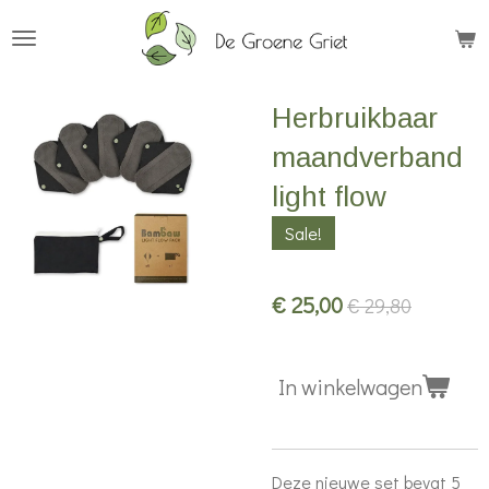
Ga
direct
naar
Herbruikbaar
de
hoofdinhoud
maandverband
light flow
Sale!
€ 25,00
€ 29,80
In winkelwagen
Deze nieuwe set bevat 5