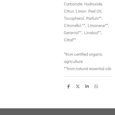
Carbonate Hydroxide,
Citrus Limon Peel Oil,
Tocopherol, Parfum**,
Citronellol **, Limonene**,
Geraniol**, Linalool**,
Citral**
*from certified organic
agriculture
**from natural essential oils
D
D
S
D
e
e
h
e
l
e
a
l
e
l
r
e
n
e
n