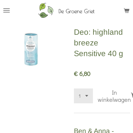
Ga
direct
naar
Deo: highland
de
hoofdinhoud
breeze
Sensitive 40 g
€ 6,80
In
winkelwagen
Ben & Anna -