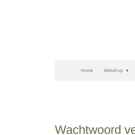
Ga
direct
naar
de
hoofdinhoud
Home
Webshop
Wachtwoord ve